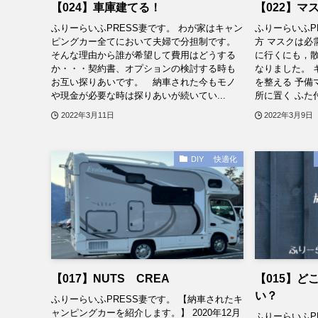
【024】車庫建てる！
【022】マ
ふりーらいふPRESS妻です。 わが家はキャン
ふりーらいふP
ピングカー全てにおいて夫婦で分担制です。
方 マスクは必
そんな理由から誰が希望して費用はどうする
に行くにも，
か・・・契約書、オプションの検討する時も
なりました。 
お互い探りあいです。 納車された今もモノ
を整える 予備
や現金が必要な時は探りあいが続いてい...
所に置く ふた付
2022年3月11日
2022年3月9日
DIY 快適化
【017】NUTS CREA
【015】ど
い？
ふりーらいふPRESS妻です。 【納車されたキ
ャンピングカーを紹介します。】 2020年12月
ふりーらいふP