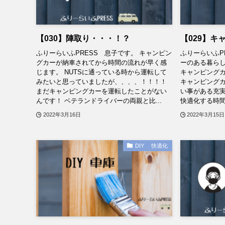
【030】陣取り・・・！？
【029】キ
ふりーらいふPRESS 息子です。 キャンピン
ふりーらいふP
グカーが納車されてから時間の流れが早く感
ーのある暮らし
じます。 NUTSに通っている時から運転して
キャンピング
みたいと思っていましたが、、、、！！！！
キャンピングカ
まだキャンピングカーを運転したことがない
い事がある充実
んです！ ベテランドライバーの両親と比...
快適化する時間
2022年3月16日
2022年3月15日
DIY 快適化