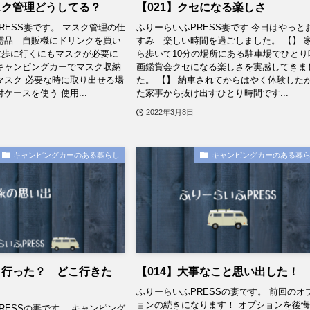
スク管理どうしてる？
【021】クセになる楽しさ
RESS妻です。 マスク管理の仕
ふりーらいふPRESS妻です 今日はやっと
需品 自販機にドリンクを買い
すみ 楽しい時間を過ごしました。 【】 
散歩に行くにもマスクが必要に
ら歩いて10分の場所にある駐車場でひとり
キャンピングカーでマスク収納
画鑑賞会クセになる楽しさを実感してきま
マスク 必要な時に取り出せる場
た。 【】 納車されてからはやく体験した
ケースを使う 使用...
た家事から抜け出すひとり時間です...
2022年3月8日
キャンピングカーのある暮らし
キャンピングカーのある暮
こ行った？ どこ行きた
【014】大事なこと思い出した！
ふりーらいふPRESSの妻です。 前回のオ
ョンの続きになります！ オプションを後
RESSの妻です。 キャンピング