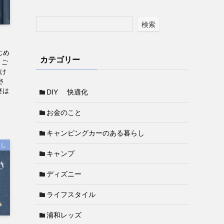
検索
？
じめ
カテゴリー
うご
かけ
さ
妻は
DIY 快適化
お金のこと
キャンピングカーのある暮らし
らし
キャンプ
ディズニー
ライフスタイル
浦和レッズ