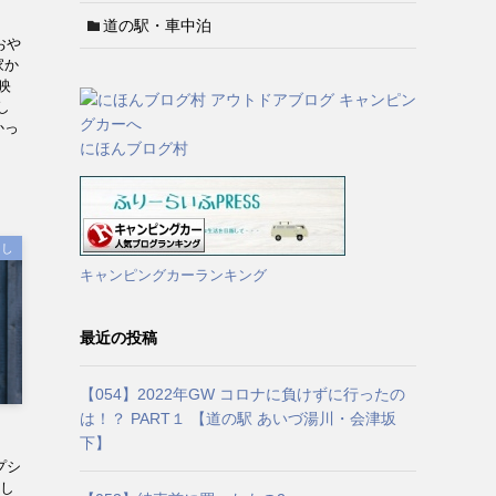
道の駅・車中泊
おや
家か
映
し
かっ
にほんブログ村
らし
キャンピングカーランキング
最近の投稿
【054】2022年GW コロナに負けずに行ったの
は！？ PART１ 【道の駅 あいづ湯川・会津坂
下】
プシ
悔し