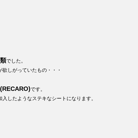
類
でした。
が欲しがっていたもの・・・
RECARO)
です。
加入したようなステキなシートになります。