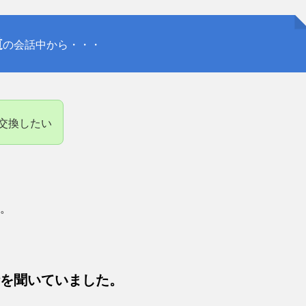
道
の会話中から・・・
交換したい
。
を聞いていました。