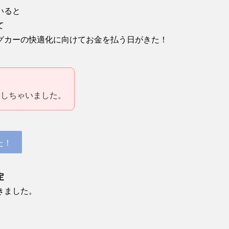
いると
くて
グカーの快適化に向けてお金を払う日がきた！
！
にしちゃいました。
た！
定
きました。