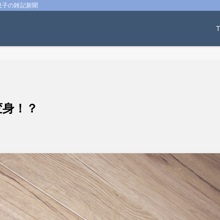
息子の雑記新聞
変身！？