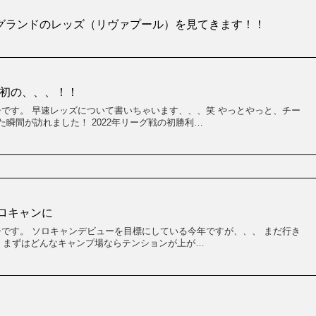
グランドのレッズ（リヴァプール）を見てきます！！
ズン初の、、、！！
子です。 早速レッズについて書いちゃいます、、、笑 やっとやっと、チー
瞬間が訪れました！ 2022年リーグ戦の初勝利…
ソロキャンに
子です。 ソロキャンデビューを目標にしている今年ですが、、、 まだ行き
泣 まずはどんなキャンプ場ならテンションが上が…